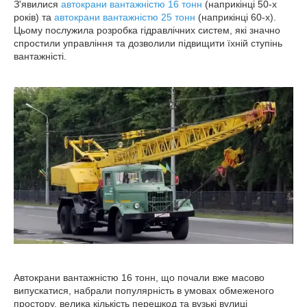
З'явилися
автокрани вантажністю 16 тонн
(наприкінці 50-х
років) та
автокрани вантажністю 25 тонн
(наприкінці 60-х).
Цьому послужила розробка гідравлічних систем, які значно
спростили управління та дозволили підвищити їхній ступінь
вантажністі.
Автокрани вантажністю 16 тонн, що почали вже масово
випускатися, набрали популярність в умовах обмеженого
простору. велика кількість перешкод та вузькі вулиці