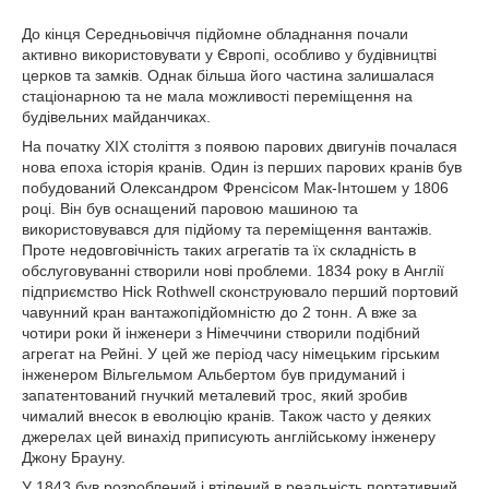
До кінця Середньовіччя підйомне обладнання почали
активно використовувати у Європі, особливо у будівництві
церков та замків. Однак більша його частина залишалася
стаціонарною та не мала можливості переміщення на
будівельних майданчиках.
На початку ХІХ століття з появою парових двигунів почалася
нова епоха історія кранів. Один із перших парових кранів був
побудований Олександром Френсісом Мак-Інтошем у 1806
році. Він був оснащений паровою машиною та
використовувався для підйому та переміщення вантажів.
Проте недовговічність таких агрегатів та їх складність в
обслуговуванні створили нові проблеми. 1834 року в Англії
підприємство Hick Rothwell сконструювало перший портовий
чавунний кран вантажопідйомністю до 2 тонн. А вже за
чотири роки й інженери з Німеччини створили подібний
агрегат на Рейні. У цей же період часу німецьким гірським
інженером Вільгельмом Альбертом був придуманий і
запатентований гнучкий металевий трос, який зробив
чималий внесок в еволюцію кранів. Також часто у деяких
джерелах цей винахід приписують англійському інженеру
Джону Брауну.
У 1843 був розроблений і втілений в реальність портативний