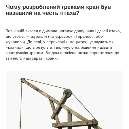
Чому розроблений греками кран був
названий на честь птаха?
Зовнішній вигляд підіймача нагадує довгу шию і дзьоб птаха,
що стоїть, — журавля («ὁ γέρανος» «Геранос», або
журавель). До речі, у перекладі німецькою, це звучить як
«краних», що в результаті вплинуло на рішення назвати
конструкцію краном. Згодом первісна назва спростилася до
звичного нам зараз «кран».