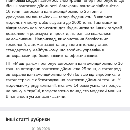
Найновіші моделі автомобільних кранів тепер пропонують ще
більші вантажопідйомності. Автокрани вантажопідйомністю
16 тонн і автокрани вантажопідйомністю 25 тонн з
урахуванням вантажівок — тепер буденність. З'явилися
моделі, які можуть збільшувати до 2000 тонн. Такі машини
відкривають нові горизонти для будівництва та інших галузей,
дозволяючи реалізувати проєкти, які раніше вважалися
неможливими. Наприклад, використання безпілотних
технологій, автоматизації та штучного інтелекту стане
стандартом у майбутньому, що зробить управління
автокранами ще безпечнішим та ефективнішим.
ПП «Маштранс» пропонує автокрани вантажопідйомністю 16
тонн та автокрани вантажопідйомністю 25 тонн, а також ряд
автокранів вантажопідйомністю 40 і більше від виробника, а
також сервісне обслуговування вантажопідйомної техніки. У
модельному ряді компанії, яка вже 14 років успішно працює
на ринку в Україні, представлено понад сто моделей машин.
В наявності усі запасні частини.
Інші статті рубрики
01.08.2026