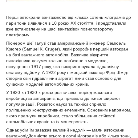
Перші автокрани вантажністю від кількох сотень кілограмів до
пари тонн з'явилися в 10 роках ХХ століття, і представляли
вже встановлену на шасі вантажівок повноповоротну
платформу.
Піонером цієї галузі став американський інженер Семюель
Крюгер (Samuel K. Cruger), який розробив перший автокран
на базі вантажного автомобіля. Важливе відкриття
винахідника документально пов'язане з моделлю,
випущеною 1917 року, яка використовувала гідравлічну
систему підйому. А 1922 року німецький інженер Фріц Шмідт
створив свій гідравлічний агрегат, який став основою для
сучасних моделей автомобільних кранів.
У 1920-х і 1930-х роках розпочався період масового
виробництва автокранів, що призвело до їхньої широкої
популяризації. Розвиток науки та техніки сприяло
поліпшенню конструктивних елементів. Основним напрямом,
якого прагнули виробники, стало збільшення стійкості
автомобільних кранів та їх маневровість.
Однак усім їм заважав великий недолік — мали автокрани
вантажопідйомністю всього в сотні кілограмів або кілька тонн,