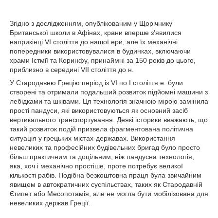
Згідно з дослідженням, опублікованим у Щорічнику
Британської школи в Афінах, крани вперше з'явилися
наприкінці VI століття до нашої ери, але їх механічні
попередники використовувалися в будинках, включаючи
храми Істмії та Коринфу, принаймні за 150 років до цього,
приблизно в середині VII століття до н.
У Стародавню Грецію період із VI по I століття е. були
створені та отримали подальший розвиток підйомні машини з
лебідками та шківами. Ця технологія значною мірою замінила
прості пандуси, які використовуються як основний засіб
вертикального транспортування. Деякі історики вважають, що
такий розвиток подій призвела фрагментована політична
ситуація у грецьких містах-державах. Використання
невеликих та професійних будівельних бригад було просто
більш практичним та доцільним, ніж пандусна технологія,
яка, хоч і механічно простіше, проте потребує великої
кількості рабів. Подібна безкоштовна праця була звичайним
явищем в автократичних суспільствах, таких як Стародавній
Єгипет або Месопотамія, але не могла бути мобілізована для
невеликих держав Греції.