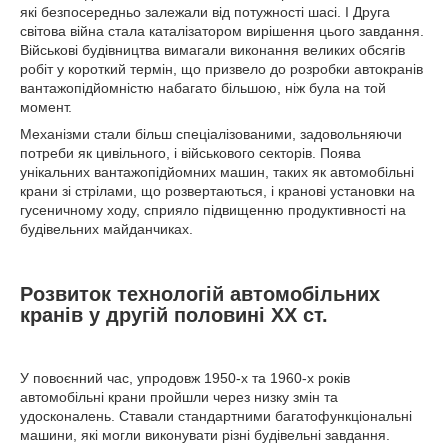
які безпосередньо залежали від потужності шасі. І Друга
світова війна стала каталізатором вирішення цього завдання.
Військові будівництва вимагали виконання великих обсягів
робіт у короткий термін, що призвело до розробки автокранів
вантажопідйомністю набагато більшою, ніж була на той
момент.
Механізми стали більш спеціалізованими, задовольняючи
потреби як цивільного, і військового секторів. Поява
унікальних вантажопідйомних машин, таких як автомобільні
крани зі стрілами, що розвертаються, і кранові установки на
гусеничному ходу, сприяло підвищенню продуктивності на
будівельних майданчиках.
Розвиток технологій автомобільних
кранів у другій половині ХХ ст.
У повоєнний час, упродовж 1950-х та 1960-х років
автомобільні крани пройшли через низку змін та
удосконалень. Ставали стандартними багатофункціональні
машини, які могли виконувати різні будівельні завдання.