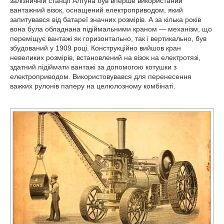
залізничній станції Алтуна був вперше використаний
вантажний візок, оснащений електроприводом, який
запитувався від батареї значних розмірів. А за кілька років
вона була обладнана підіймальними краном — механізм, що
переміщує вантажі як горизонтально, так і вертикально, був
збудований у 1909 році. Конструкційно вийшов кран
невеликих розмірів, встановлений на візок на електротязі,
здатний підіймати вантажі за допомогою котушки з
електроприводом. Використовувався для перенесення
важких рулонів паперу на целюлозному комбінаті.