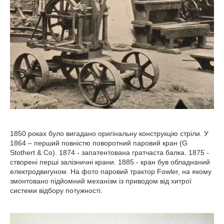
1850 роках було вигадано оригінальну конструкцію стріли. У
1864 – перший повністю поворотний паровий кран (G
Stothert & Co). 1874 - запатентована гратчаста балка. 1875 -
створені перші залізничні крани. 1885 - кран був обладнаний
електродвигуном. На фото паровий трактор Fowler, на якому
змонтовано підйомний механізм із приводом від хитрої
системи відбору потужності.