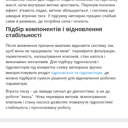
маслі, коли внутрішні витоки зростають. Перегрів посилює
ефект: в’язкість падає, витоки збільшуються, і система ще
швидше втрачає тиск. У підсумку автокран працює слабше
саме в режимах, де потрібна сила і точність.
Підбір компонентів і відновлення
стабільності
Після виявлення причини важливо відновити систему так,
щоб вона не працювала “на межі”: перевірити фільтрацію,
герметичність, налаштування клапанів, стан насоса і
виконавчих механізмів. Для підбору гідронасосів і
гідромоторів під конкретну схему автокрана зручно
використовувати розділ
гідронасоси та гідромотори
, де
можна підібрати сумісні рішення для відновлення робочих
параметрів.
Втрата тиску - це завжди сигнал до діагностики, а не до
роботи “якось”. Чітка перевірка витоків, всмоктування,
клапанів і стану насоса дозволяє повернути гідросистемі
стабільність і прогнозовану роботу.