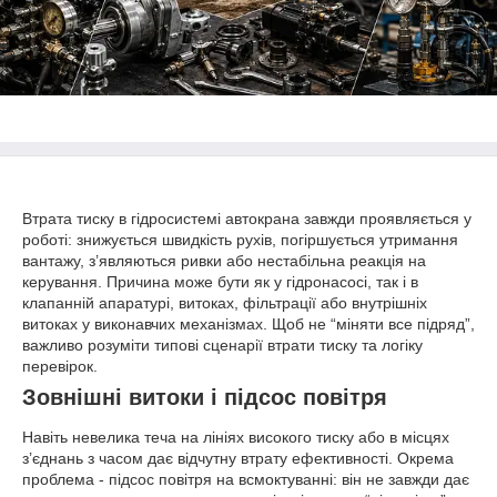
Втрата тиску в гідросистемі автокрана завжди проявляється у
роботі: знижується швидкість рухів, погіршується утримання
вантажу, з’являються ривки або нестабільна реакція на
керування. Причина може бути як у гідронасосі, так і в
клапанній апаратурі, витоках, фільтрації або внутрішніх
витоках у виконавчих механізмах. Щоб не “міняти все підряд”,
важливо розуміти типові сценарії втрати тиску та логіку
перевірок.
Зовнішні витоки і підсос повітря
Навіть невелика теча на лініях високого тиску або в місцях
з’єднань з часом дає відчутну втрату ефективності. Окрема
проблема - підсос повітря на всмоктуванні: він не завжди дає