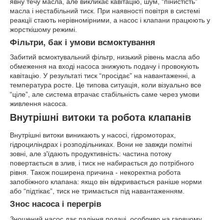
явну течу масла, але викликає кавітацію, шум, “пінистість”
масла і нестабільний тиск. При наявності повітря в системі
реакції стають нерівномірними, а насос і клапани працюють у
жорсткішому режимі.
Фільтри, бак і умови всмоктування
Забитий всмоктувальний фільтр, низький рівень масла або
обмеження на вході насоса знижують подачу і провокують
кавітацію. У результаті тиск “просідає” на навантаженні, а
температура росте. Це типова ситуація, коли візуально все
“ціле”, але система втрачає стабільність саме через умови
живлення насоса.
Внутрішні витоки та робота клапанів
Внутрішні витоки виникають у насосі, гідромоторах,
гідроциліндрах і розподільниках. Вони не завжди помітні
зовні, але з’їдають продуктивність: частина потоку
повертається в злив, і тиск не набирається до потрібного
рівня. Також поширена причина - некоректна робота
запобіжного клапана: якщо він відкривається раніше норми
або “підтікає”, тиск не тримається під навантаженням.
Знос насоса і перегрів
Зношений насос дає падіння подачі, особливо на гарячому