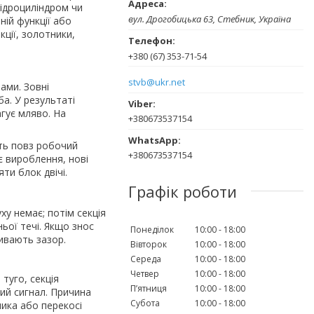
гідроциліндром чи
вул. Дрогобицька 63, Стебник, Україна
ій функції або
кції, золотники,
+380 (67) 353-71-54
stvb@ukr.net
ами. Зовні
ба. У результаті
гує мляво. На
+380673537154
ить повз робочий
+380673537154
є вироблення, нові
ти блок двічі.
Графік роботи
ху немає; потім секція
ьої течі. Якщо знос
Понеділок
10:00
18:00
ивають зазор.
Вівторок
10:00
18:00
Середа
10:00
18:00
Четвер
10:00
18:00
туго, секція
Пʼятниця
10:00
18:00
ий сигнал. Причина
Субота
10:00
18:00
ника або перекосі