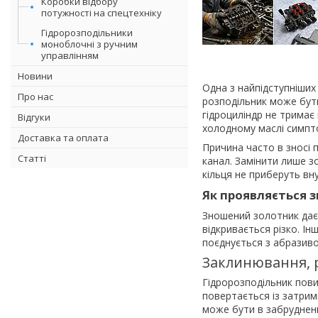
Коробки відбору
потужності на спецтехніку
Гідророзподільники
моноблочні з ручним
управлінням
Новини
Одна з найпідступніших
Про нас
розподільник може бути 
гідроциліндр не тримає
Відгуки
холодному маслі симпто
Доставка та оплата
Причина часто в зносі 
Статті
канал. Замінити лише з
кільця не приберуть вн
Як проявляється 
Зношений золотник дає 
відкривається різко. І
поєднується з абразиво
Заклинювання, 
Гідророзподільник пови
повертається із затрим
може бути в забрудненн