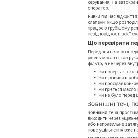
керування. На автокран
оператор.
Ривки під час відкритт
клапани. Якщо розподіль
працює в грубішому реж
невідповідності всієї сх
Що перевірити п
Перед зняттям розподіль
рівень масла і стан рук
фільтр, а не через внут
Чи повертається в
Чи є різниця в роб
Чи просідає конкр
Чи гріється масло 
Чи не було перед 
Зовнішні течі, 
Зовнішня теча простіша
виходити через ущільн
або неправильне затягу
нове ущільнення вже н