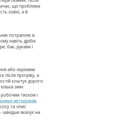
перетікання. Після
начає, що проблема
сть зовні, а й
ьник потрапляє в
ому навіть дрібні
, бак, рукави і
ання або окремим
 після прогріву, а
остій коштує дорого:
ілька змін.
 робочим тиском і
льники автокранів
.
сосу та опис
” - швидше вказує на