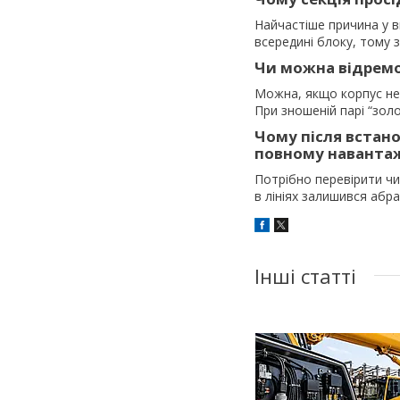
Найчастіше причина у в
всередині блоку, тому 
Чи можна відремо
Можна, якщо корпус не 
При зношеній парі “зол
Чому після встан
повному наванта
Потрібно перевірити чис
в лініях залишився абр
Інші статті