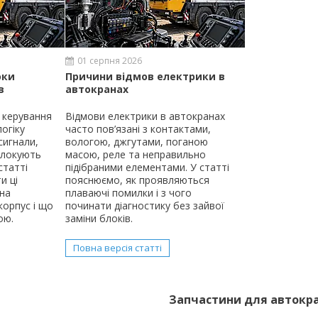
01 серпня 2026
оки
Причини відмов електрики в
в
автокранах
 керування
Відмови електрики в автокранах
огіку
часто пов’язані з контактами,
сигнали,
вологою, джгутами, поганою
блокують
масою, реле та неправильно
статті
підібраними елементами. У статті
и ці
пояснюємо, як проявляються
на
плаваючі помилки і з чого
корпус і що
починати діагностику без зайвої
ою.
заміни блоків.
Повна версія статті
Запчастини для автокра