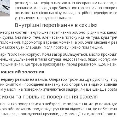
розподільник нерідко плутають із несправним насосом, 
клапаном. Але якщо проблема повторюється на конкретн
посилюється після нагріву масла, потрібно перевіряти се
ущільнення та внутрішні канали.
Внутрішні перетікання в секціях
 несправностей - внутрішнє перетікання робочої рідини між канал
сухим, без явної течі, але частина потоку йде не туди, куди тре
 положення, гідромотор втрачає момент, а робочий механізм реа
м може бути слабшим, після прогріву - різко помітнішим.
пари “золотник-корпус”. Коли зазор збільшується, масло проход
овнішнє ущільнення в такій ситуації недостатньо. Якщо корпус ма
утрішній витік. Це треба враховувати перед ремонтом, щоб не зня
зношений золотник
нерівну реакцію на важіль. Оператор трохи зміщує рукоятку, а ру
нший симптом - просідання вантажу або опори без видимої зовнішн
м у маслі, на поверхнях з’являються задири, які ще швидше розб
ривки та повільне повернення важеля
нен чітко повертатися в нейтральне положення. Якщо важіль іде 
кою або механізм продовжує рух після відпускання, це небезпечн
і каналів, пошкодженні пружини, деформації тяги, корозії золот