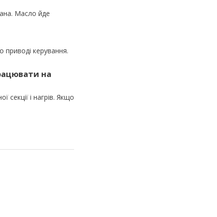
пана. Масло йде
о приводі керування.
рацювати на
ї секції і нагрів. Якщо