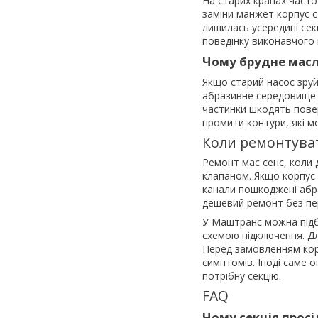
На старих кранах часто
заміни манжет корпус с
лишилась усередині секц
поведінку виконавчого 
Чому брудне масл
Якщо старий насос зруй
абразивне середовище з
частинки шкодять повер
промити контури, які мо
Коли ремонтуват
Ремонт має сенс, коли
клапаном. Якщо корпус 
канали пошкоджені абра
дешевий ремонт без пе
У Маштранс можна підби
схемою підключення. Дл
Перед замовленням кори
симптомів. Іноді саме о
потрібну секцію.
FAQ
Чому секція просі