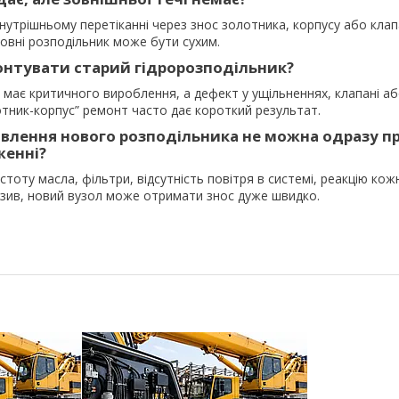
нутрішньому перетіканні через знос золотника, корпусу або кла
зовні розподільник може бути сухим.
нтувати старий гідророзподільник?
має критичного вироблення, а дефект у ущільненнях, клапані аб
отник-корпус” ремонт часто дає короткий результат.
овлення нового розподільника не можна одразу п
женні?
тоту масла, фільтри, відсутність повітря в системі, реакцію кожно
азив, новий вузол може отримати знос дуже швидко.