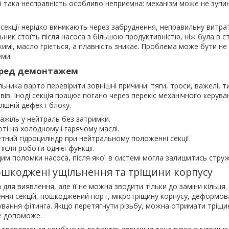
і така несправність особливо неприємна: механізм може не зупин
я секції нерідко виникають через забруднення, неправильну витра
ник стоїть після насоса з більшою продуктивністю, ніж була в ст
имі, масло гріється, а плавність зникає. Проблема може бути не 
еми.
еред демонтажем
ника варто перевірити зовнішні причини: тяги, троси, важелі, ти
авів. Іноді секція працює погано через перекіс механічного керув
рішній дефект блоку.
ажіль у нейтраль без затримки.
оті на холодному і гарячому маслі.
етний гідроциліндр при нейтральному положенні секції.
після роботи однієї функції.
цим поломки насоса, після якої в системі могла залишитись струж
пошкоджені ущільнення та тріщини корпусу
 для виявлення, але її не можна зводити тільки до заміни кільц
ення секцій, пошкоджений порт, мікротріщину корпусу, деформов
вання фітинга. Якщо перетягнути різьбу, можна отримати тріщину
е допоможе.