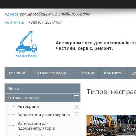
вул. Дрогобицька 63, Стебник, Україна
+380 (67) 353-71-54
Автокрани і все для автокранів: з
частини, сервіс, ремонт.
Головна
Каталог товарів
Про нас
Контакти
Д
Типові несправ
Каталог товарів
Автокрани
Запчастини до автокранів
Запчастини для
гідроманіпуляторів