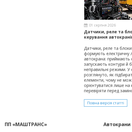
01 серпня 2026
Датчики, реле та бл
керування автокрані
Датчики, реле та блоки
формують електричну л
автокрана: приймають 
запускають контури й 
неправильні режими. У 
розглянуто, як підбират
елементи, чому не мож
орієнтуватися лише на 
перевіряти перед замін
Повна версія статті
ПП «МАШТРАНС»
Автокрани