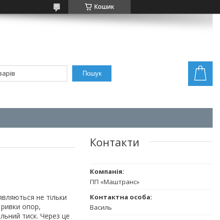
Кошик
Пошук
Контакти
ПП «Маштранс»
являються не тільки
 ривки опор,
Василь
ільний тиск. Через це