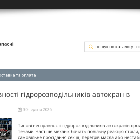
апасні
оставка та оплата
ності гідророзподільників автокранів
30 червня 2026
Типові несправності гідророзподільників автокранів про
течами. Частіше механік бачить повільну реакцію стріли,
самовільне просідання секції, перегрів масла або нестаб