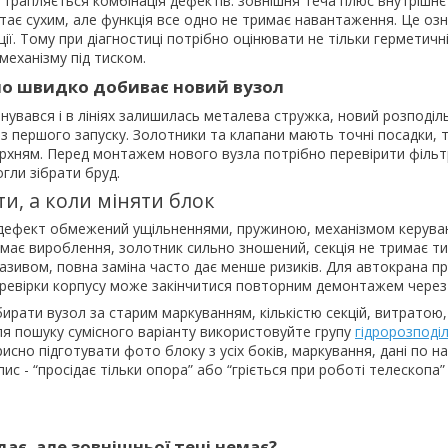
 трапляється комбінація дефектів: зовнішня теча плюс внутрішнє 
тає сухим, але функція все одно не тримає навантаження. Це оз
ії. Тому при діагностиці потрібно оцінювати не тільки герметичні
механізму під тиском.
о швидко добиває новий вузол
нувався і в лініях залишилась металева стружка, новий розподіл
 першого запуску. Золотники та клапани мають точні посадки, т
хням. Перед монтажем нового вузла потрібно перевірити фільтри
гли зібрати бруд.
и, а коли міняти блок
 дефект обмежений ущільненнями, пружиною, механізмом керув
має вироблення, золотник сильно зношений, секція не тримає тиск
зивом, повна заміна часто дає менше ризиків. Для автокрана пр
ревірки корпусу може закінчитися повторним демонтажем через к
рати вузол за старим маркуванням, кількістю секцій, витратою,
я пошуку сумісного варіанту використовуйте групу
гідророзподі
сно підготувати фото блоку з усіх боків, маркування, дані по на
пис - “просідає тільки опора” або “гріється при роботі телескопа
дає, але зовнішньої течі немає?