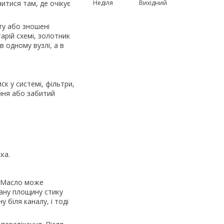
итися там, де очікує
Неділя
Вихідний
ту або зношені
арій схемі, золотник
в одному вузлі, а в
ск у системі, фільтри,
ання або забитий
ка.
я. Масло може
ану площину стику
 біля каналу, і тоді