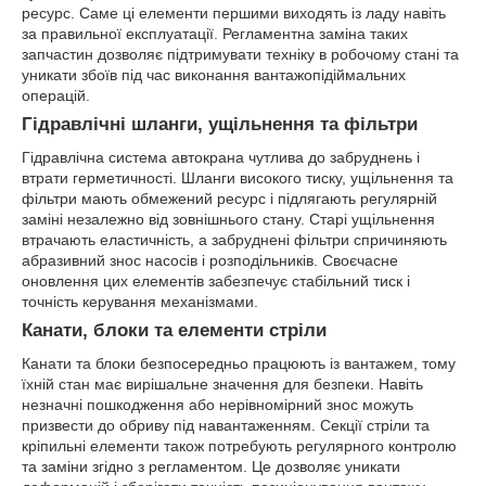
ресурс. Саме ці елементи першими виходять із ладу навіть
за правильної експлуатації. Регламентна заміна таких
запчастин дозволяє підтримувати техніку в робочому стані та
уникати збоїв під час виконання вантажопідіймальних
операцій.
Гідравлічні шланги, ущільнення та фільтри
Гідравлічна система автокрана чутлива до забруднень і
втрати герметичності. Шланги високого тиску, ущільнення та
фільтри мають обмежений ресурс і підлягають регулярній
заміні незалежно від зовнішнього стану. Старі ущільнення
втрачають еластичність, а забруднені фільтри спричиняють
абразивний знос насосів і розподільників. Своєчасне
оновлення цих елементів забезпечує стабільний тиск і
точність керування механізмами.
Канати, блоки та елементи стріли
Канати та блоки безпосередньо працюють із вантажем, тому
їхній стан має вирішальне значення для безпеки. Навіть
незначні пошкодження або нерівномірний знос можуть
призвести до обриву під навантаженням. Секції стріли та
кріпильні елементи також потребують регулярного контролю
та заміни згідно з регламентом. Це дозволяє уникати