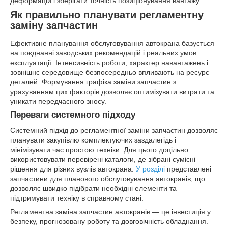
деформацій і зберігати точність позиціонування вантажу.
Як правильно планувати регламентну
заміну запчастин
Ефективне планування обслуговування автокрана базується
на поєднанні заводських рекомендацій і реальних умов
експлуатації. Інтенсивність роботи, характер навантажень і
зовнішнє середовище безпосередньо впливають на ресурс
деталей. Формування графіка заміни запчастин з
урахуванням цих факторів дозволяє оптимізувати витрати та
уникати передчасного зносу.
Переваги системного підходу
Системний підхід до регламентної заміни запчастин дозволяє
планувати закупівлю комплектуючих заздалегідь і
мінімізувати час простою техніки. Для цього доцільно
використовувати перевірені каталоги, де зібрані сумісні
рішення для різних вузлів автокрана.
У розділі
представлені
запчастини для планового обслуговування автокранів, що
дозволяє швидко підібрати необхідні елементи та
підтримувати техніку в справному стані.
Регламентна заміна запчастин автокранів — це інвестиція у
безпеку, прогнозовану роботу та довговічність обладнання.