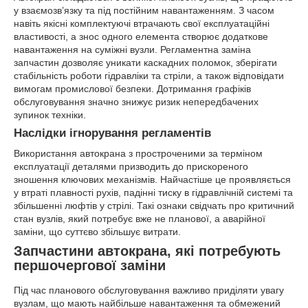
у взаємозв’язку та під постійним навантаженням. З часом
навіть якісні комплектуючі втрачають свої експлуатаційні
властивості, а знос одного елемента створює додаткове
навантаження на суміжні вузли. Регламентна заміна
запчастин дозволяє уникати каскадних поломок, зберігати
стабільність роботи гідравліки та стріли, а також відповідати
вимогам промислової безпеки. Дотримання графіків
обслуговування значно знижує ризик непередбачених
зупинок техніки.
Наслідки ігнорування регламентів
Використання автокрана з простроченими за терміном
експлуатації деталями призводить до прискореного
зношення ключових механізмів. Найчастіше це проявляється
у втраті плавності рухів, падінні тиску в гідравлічній системі та
збільшенні люфтів у стрілі. Такі ознаки свідчать про критичний
стан вузлів, який потребує вже не планової, а аварійної
заміни, що суттєво збільшує витрати.
Запчастини автокрана, які потребують
першочергової заміни
Під час планового обслуговування важливо приділяти увагу
вузлам, що мають найбільше навантаження та обмежений