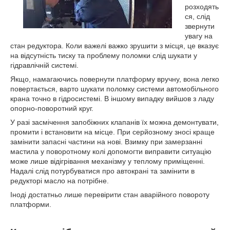
розходять
ся, слід
звернути
увагу на
стан редуктора. Коли важелі важко зрушити з місця, це вказує
на відсутність тиску та проблему поломки слід шукати у
гідравлічній системі.
Якщо, намагаючись повернути платформу вручну, вона легко
повертається, варто шукати поломку системи автомобільного
крана точно в гідросистемі. В іншому випадку вийшов з ладу
опорно-поворотний круг.
У разі засмічення запобіжних клапанів їх можна демонтувати,
промити і встановити на місце. При серйозному зносі краще
замінити запасні частини на нові. Взимку при замерзанні
мастила у поворотному колі допомогти виправити ситуацію
може лише відігрівання механізму у теплому приміщенні.
Надалі слід потурбуватися про автокрані та замінити в
редукторі масло на потрібне.
Іноді достатньо лише перевірити стан аварійного повороту
платформи.