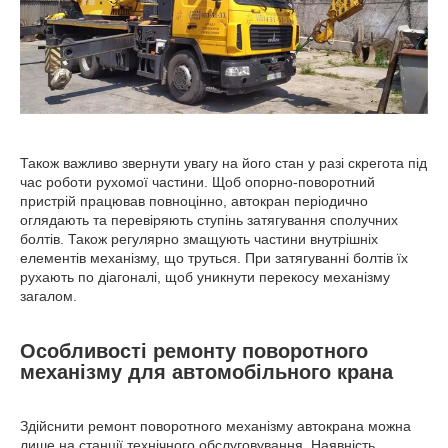
Також важливо звернути увагу на його стан у разі скрегота під
час роботи рухомої частини. Щоб опорно-поворотний
пристрій працював повноцінно, автокран періодично
оглядають та перевіряють ступінь затягування сполучних
болтів. Також регулярно змащують частини внутрішніх
елементів механізму, що труться. При затягуванні болтів їх
рухають по діагоналі, щоб уникнути перекосу механізму
загалом.
Особливості ремонту поворотного
механізму для автомобільного крана
Здійснити ремонт поворотного механізму автокрана можна
лише на станції технічного обслуговування. Наявність