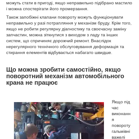
можуть стати в пригоді, якщо неправильно підібрано мастило
і можна спостерігати його промерзання.
Також запобіжні клапани повороту можуть функціонувати
неправильно у разі потрапляння у механізм бруду. Крім того,
якщо не робити регулярну діагностику та своєчасну заміну
запчастин, можна зіткнутися з виходом з ладу та інших
систем, що спричиняє дорожчий ремонт. Внаслідок
нерегулярного технічного обслуговування деформація та
стирання елементів відбувається набагато швидше.
Що можна зробити самостійно, якщо
поворотний механізм автомобільного
крана не працює
Якщо під
час
виконанн
я
повороту
гальмівні
важелі