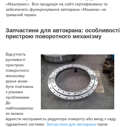
«Маштранс». Вся продукція на сайті сертифікована та
забезпечить функціонування автокрана «Машека» на
тривалий термін.
Запчастини для автокрана: особливості
пристрою поворотного механізму
Відсутність
рухливості
пристрою
поворотного
механізму
крана може
бути пов'язана
з різними
проблемами.
До
найпоширеніш
их можна
віднести несправність редуктора повороту або вихід з ладу
гідравлічної системи.
Запчастини для автокрана
також