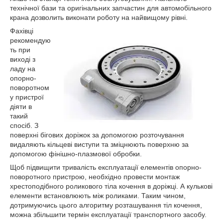
технічної бази та оригінальних запчастин для автомобільного
крана дозволить виконати роботу на найвищому рівні.
Фахівці
рекомендую
ть при
виході з
ладу на
опорно-
поворотном
у пристрої
діяти в
такий
спосіб. З
поверхні бігових доріжок за допомогою розточування
видаляють кільцеві виступи та зміцнюють поверхню за
допомогою фінішно-плазмової обробки.
Щоб підвищити тривалість експлуатації елементів опорно-
поворотного пристрою, необхідно провести монтаж
хрестоподібного роликового тіла кочення в доріжці. А кулькові
елементи встановлюють між роликами. Таким чином,
дотримуючись цього алгоритму розташування тіл кочення,
можна збільшити термін експлуатації транспортного засобу.