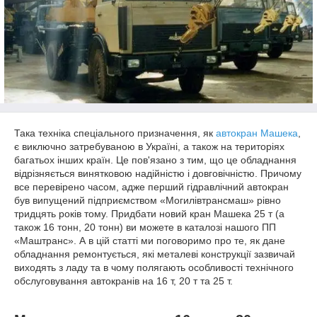
Така техніка спеціального призначення, як
автокран Машека
,
є виключно затребуваною в Україні, а також на територіях
багатьох інших країн. Це пов'язано з тим, що це обладнання
відрізняється винятковою надійністю і довговічністю. Причому
все перевірено часом, адже перший гідравлічний автокран
був випущений підприємством «Могилівтрансмаш» рівно
тридцять років тому. Придбати новий кран Машека 25 т (а
також 16 тонн, 20 тонн) ви можете в каталозі нашого ПП
«Маштранс». А в цій статті ми поговоримо про те, як дане
обладнання ремонтується, які металеві конструкції зазвичай
виходять з ладу та в чому полягають особливості технічного
обслуговування автокранів на 16 т, 20 т та 25 т.