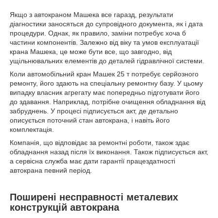
Якщо з автокраном Машека все гаразд, результати
діагностики заносяться до супровідного документа, як і дата
процедури. Однак, як правило, заміни потребує хоча б
частини компонентів. Залежно від віку та умов експлуатації
крана Машека, це може бути все, що завгодно, від
ущільнювальних елементів до деталей гідравлічної системи.
Коли автомобільний кран Машек 25 т потребує серйозного
ремонту, його здають на спеціальну ремонтну базу. У цьому
випадку власник агрегату має попередньо підготувати його
до здавання. Наприклад, потрібне очищення обладнання від
забруднень. У процесі підписується акт, де детально
описується поточний стан автокрана, і навіть його
комплектація.
Компанія, що відповідає за ремонтні роботи, також здає
обладнання назад після їх виконання. Також підписується акт,
а сервісна служба має дати гарантії працездатності
автокрана певний період.
Поширені несправності металевих
конструкцій автокрана