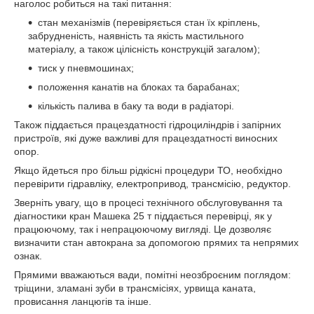
наголос робиться на такі питання:
стан механізмів (перевіряється стан їх кріплень,
забрудненість, наявність та якість мастильного
матеріалу, а також цілісність конструкцій загалом);
тиск у пневмошинах;
положення канатів на блоках та барабанах;
кількість палива в баку та води в радіаторі.
Також піддається працездатності гідроциліндрів і запірних
пристроїв, які дуже важливі для працездатності виносних
опор.
Якщо йдеться про більш рідкісні процедури ТО, необхідно
перевірити гідравліку, електропривод, трансмісію, редуктор.
Зверніть увагу, що в процесі технічного обслуговування та
діагностики кран Машека 25 т піддається перевірці, як у
працюючому, так і непрацюючому вигляді. Це дозволяє
визначити стан автокрана за допомогою прямих та непрямих
ознак.
Прямими вважаються вади, помітні неозброєним поглядом:
тріщини, зламані зуби в трансмісіях, урвища каната,
провисання ланцюгів та інше.