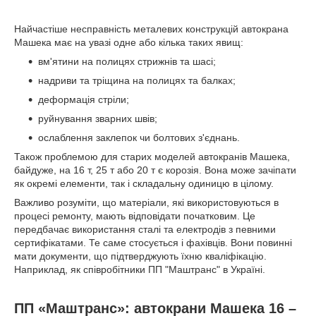
Найчастіше несправність металевих конструкцій автокрана
Машека має на увазі одне або кілька таких явищ:
вм'ятини на полицях стрижнів та шасі;
надриви та тріщина на полицях та балках;
деформація стріли;
руйнування зварних швів;
ослаблення заклепок чи болтових з'єднань.
Також проблемою для старих моделей автокранів Машека,
байдуже, на 16 т, 25 т або 20 т є корозія. Вона може зачіпати
як окремі елементи, так і складальну одиницю в цілому.
Важливо розуміти, що матеріали, які використовуються в
процесі ремонту, мають відповідати початковим. Це
передбачає використання сталі та електродів з певними
сертифікатами. Те саме стосується і фахівців. Вони повинні
мати документи, що підтверджують їхню кваліфікацію.
Наприклад, як співробітники ПП "Маштранс" в Україні.
ПП «Маштранс»: автокрани Машека 16 –