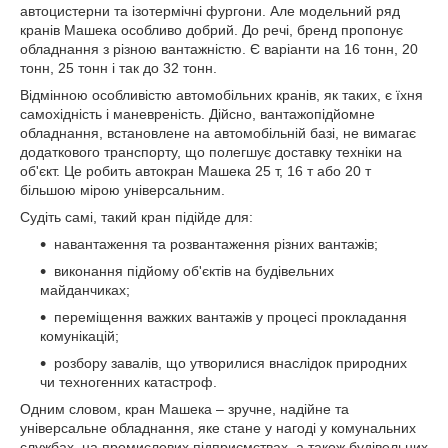
автоцистерни та ізотермічні фургони. Але модельний ряд
кранів Машека особливо добрий. До речі, бренд пропонує
обладнання з різною вантажністю. Є варіанти на 16 тонн, 20
тонн, 25 тонн і так до 32 тонн.
Відмінною особливістю автомобільних кранів, як таких, є їхня
самохідність і маневреність. Дійсно, вантажопідйомне
обладнання, встановлене на автомобільній базі, не вимагає
додаткового транспорту, що полегшує доставку техніки на
об'єкт. Це робить автокран Машека 25 т, 16 т або 20 т
більшою мірою універсальним.
Судіть самі, такий кран підійде для:
навантаження та розвантаження різних вантажів;
виконання підйому об'єктів на будівельних
майданчиках;
переміщення важких вантажів у процесі прокладання
комунікацій;
розбору завалів, що утворилися внаслідок природних
чи техногенних катастроф.
Одним словом, кран Машека – зручне, надійне та
універсальне обладнання, яке стане у нагоді у комунальних
службах, на промислових підприємствах, а також будівельних