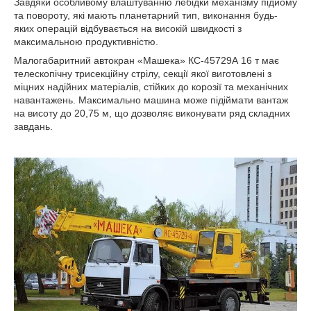
Завдяки особливому влаштуванню лебідки механізму підйому
та повороту, які мають планетарний тип, виконання будь-
яких операцій відбувається на високій швидкості з
максимальною продуктивністю.
Малогабаритний автокран «Машека» КС-45729А 16 т має
телескопічну трисекційну стрілу, секції якої виготовлені з
міцних надійних матеріалів, стійких до корозії та механічних
навантажень. Максимально машина може підіймати вантаж
на висоту до 20,75 м, що дозволяє виконувати ряд складних
завдань.