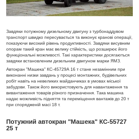
Завдяки потужному дизельному двигуну з турбонаддувом
транспорт швидко пересувається та виконує кранові операції,
показуючи високий рівень продуктивності. Завдяки висувним
опорам такий кран має велику стійкість, що розширює його
функціональні можливості. Такі характеристики досягаються
завдяки встановленим дизельним двигуном марки ЯМЗ.
Автокран "Машека" КС-45729А 16 т стане незамінним при
виконанні низки завдань у процесі монтажних, будівельних
робіт навіть на невеликих майданчиках в умовах міської
забудови. Також його використовують для навантаження та
вивантаження товарів різного призначення. Така машина
надає можливість підняття та переміщення вантажів до 20 т
при спорядженій масі 18 т.
Потужний автокран "Машека" КС-55727
25 т