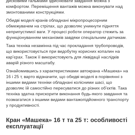
дисковими гальмами здійснювати завдання можна з
комфортом. Переміщення вантажів можна виконувати над
змонтованими конструкціями.
Обидві моделі кранів обладнані мікропроцесорним
обмежувачем на стрілах, що дозволяє уникнути підняття
неприпустимої ваги. У процесі роботи оператор стежить за
функціонуванням механізмів завдяки спеціальним датчикам.
Така техніка незамінна під час прокладання трубопроводів,
що використовується при видобутку корисних копалин на
кар'єрах. Також її використовують для ліквідації наслідків
аварій різного масштабу.
Ознайомившись з характеристиками автокрана «Машека» на
16 і 25 т, варто відзначити, що обидві моделі в порівнянні з
іншими видами техніки обладнані колісними шасі, що
дозволяє їй самостійно пересуватися до різних об'єктів. Така
техніка здатна прискорити виконання будь-якого завдання та
позмагатися з іншими видами вантажопідйомного транспорту
у продуктивності.
Кран «Машека» 16 т та 25 т: особливості
експлуатації