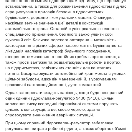
запобігання об'ємним гідроприводам від тиску, що перевищує
встановлений, а також для розвантаження гідросистем під час
спрацьовування приладів безпеки в гідросистемах
будівельних, дорожніх і комунальних машин. Очевидно,
наскільки велике значення цієї деталі в конструкції
автомобільного крана. Останній є універсальною технікою
спеціального призначення, без якого важко уявити собі
сучасний світ. Ключова перевага автокрана – можливість
застосування в різних сферах нашого життя. Будівництво та
ліквідація наслідків катастроф будь-якого походження,
створення тимчасових та постійних гребель при повенях, а
також прості вантажні та розвантажувальні роботи в портах,
на підприємствах, залізничних станціях для вантажних
потягів. Використовувати автомобільний кран можна в умовах
щільної забудови, адже він маневрений й, з урахуванням
вражаючої вантажопідйомності, дуже компактний.
Однак всі переваги сходять нанівець, якщо буде несправний
один єдиний гідроклапан-регулятор 9430 (9410). Сильні
коливання тиску всередині гідравлічної системи порушать
цілісність конструкції, а це, своєю чергою, здатне
спровокувати виникнення аварійних ситуацій.
При цьому справний гідроклапан-регулятор забезпечує
регулювання витрати робочої рідини, а також оберігає об'ємні