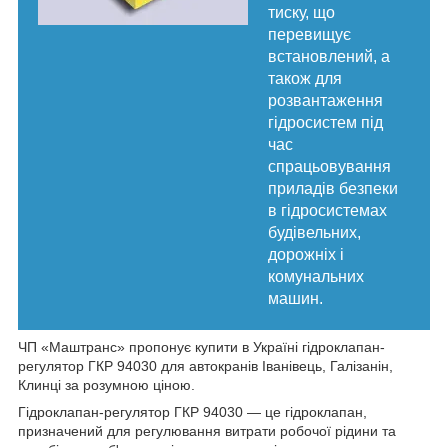
тиску, що
перевищує
встановлений, а
також для
розвантаження
гідросистем під
час
спрацьовування
приладів безпеки
в гідросистемах
будівельних,
дорожніх і
комунальних
машин.
ЧП «Маштранс» пропонує купити в Україні гідроклапан-
регулятор ГКР 94030 для автокранів Іванівець, Галізанін,
Клинці за розумною ціною.
Гідроклапан-регулятор ГКР 94030 — це гідроклапан,
призначений для регулювання витрати робочої рідини та