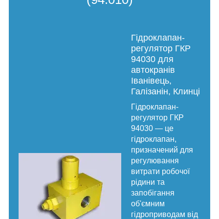
Гідроклапан-
регулятор ГКР
94030 для
автокранів
Іванівець,
Галізанін, Клинці
Гідроклапан-
регулятор ГКР
94030 — це
гідроклапан,
призначений для
регулювання
витрати робочої
рідини та
запобігання
об'ємним
гідроприводам від