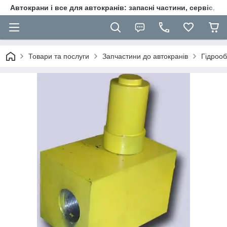
Автокрани і все для автокранів: запасні частини, сервіс, ре
Товари та послуги
Запчастини до автокранів
Гідроо