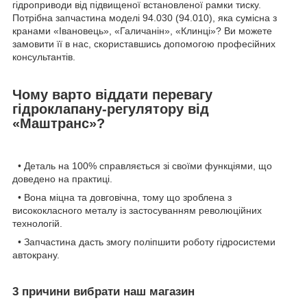
гідроприводи від підвищеної встановленої рамки тиску.
Потрібна запчастина моделі 94.030 (94.010), яка сумісна з
кранами «Івановець», «Галичанін», «Клинці»? Ви можете
замовити її в нас, скориставшись допомогою професійних
консультантів.
Чому варто віддати перевагу
гідроклапану-регулятору від
«Маштранс»?
• Деталь на 100% справляється зі своїми функціями, що
доведено на практиці.
• Вона міцна та довговічна, тому що зроблена з
висококласного металу із застосуванням революційних
технологій.
• Запчастина дасть змогу поліпшити роботу гідросистеми
автокрану.
3 причини вибрати наш магазин