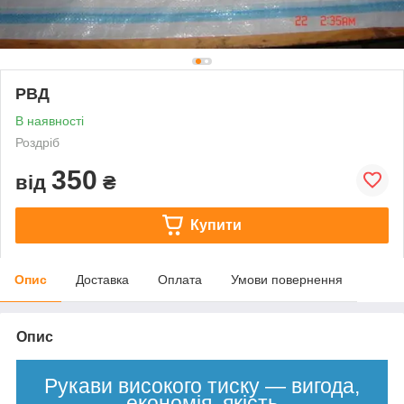
РВД
В наявності
Роздріб
350
від
₴
Купити
Опис
Доставка
Оплата
Умови повернення
Опис
Рукави високого тиску — вигода,
економія, якість