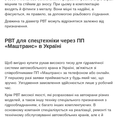
міцним та стійким до зносу. При цьому в комплектацію
входять й фітинги з металу. Вони міцні та надійні, а
фіксуються, як правило, за допомогою різьбового з'єднання.
Довжина та діаметр РВТ можуть відрізнятися залежно від
призначення.
РВТ для спецтехніки через ПП
«Маштранс» в Україні
Щоб вигідно купити рукав високого тиску для гідравлічної
системи автомобільного крана в Україні, зв'яжіться зі
співробітниками ПП «Маштранс» за телефоном або онлайн.
У першому разі заявки приймаються у будь-який час, що
зручно. Узгодження замовлення здійснюється лише у робочий
час.
Крім РВТ високої якості, які розраховані на автокрани різних
моделей, а також іншу техніку спеціального призначення з
гідрообладнанням, є багато інших комплектуючих. В
основному компанія спеціалізується на реалізації, ремонті та
технічному обслуговуванні автомобільних кранів, але є й