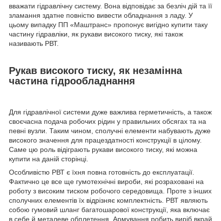
вважати гідравлічну систему. Вона відповідає за безліч дій та її
зламання здатне повністю вивести обладнання з ладу. У
цьому випадку ПП «Маштранс» пропонує вигідно купити таку
частину гідравліки, як рукави високого тиску, які також
називають РВТ.
Рукав високого тиску, як незамінна
частина гідрообладнання
Для гідравлічної системи дуже важлива герметичність, а також
своєчасна подача робочих рідин у правильних обсягах та на
певні вузли. Таким чином, сполучні елементи набувають дуже
високого значення для працездатності конструкції в цілому.
Саме цю роль відіграють рукави високого тиску, які можна
купити на даній сторінці.
Особливістю РВТ є їхня повна готовність до експлуатації.
Фактично це все ще гумотехнічні вироби, які розраховані на
роботу з високим тиском робочого середовища. Проте з інших
сполучних елементів їх відрізняє комплектність. РВТ являють
собою гумовий шланг багатошарової конструкції, яка включає
в себе й металеве обплетення. Армування робить виріб вкрай